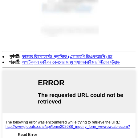
পূর্ববর্তী:
ফাইবার রিইনফোর্সড প্লাস্টিক (এফআরপি জিএফআরপি) রড
পরবর্তী:
অপটিক্যাল ফাইবার কেবলের জন্য গ্যালভানাইজড স্টিলের স্ট্র্যান্ড