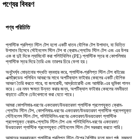
পণ্যের বিবরণ
পণ্য পরিচিতি
প্লাস্টিক প্রলিপ্ত স্টিল টেপ হলো একটি ধাতব যৌগিক টেপ উপাদান, যা ভিত্তি
উপাদান হিসেবে স্টেইনলেস স্টিল টেপ বা ক্রোম-প্লেটেড স্টিল টেপ এবং এর উপর
এক বা দুই দিকে ল্যামিনেট করা পলিইথিলিন (PE) প্লাস্টিক স্তর বা কোপলিমার
প্লাস্টিক স্তর দিয়ে তৈরি এবং তারপর চিরে ফেলা হয়।
অনুদৈর্ঘ্য মোড়ানোর পদ্ধতি ব্যবহার করে, প্লাস্টিক-প্রলিপ্ত স্টিল টেপ বাইরের
এক্সট্রুডেড পলিথিন আবরণের সাথে অপটিক্যাল ফাইবার কেবলের একটি যৌগিক
আবরণ তৈরি করতে পারে, যা জলরোধী, আর্দ্রতারোধী এবং আর্মারিং-এর ভূমিকা পালন
করে। এর নমন ক্ষমতা উন্নত করার জন্য, অপটিক্যাল ফাইবার কেবলের নমনীয়তা
বাড়াতে এটিকে ঢেউখেলানো করা যেতে পারে।
আমরা কোপলিমার-ধরণের একতরফা/উভয়তরফা প্লাস্টিক প্রলেপযুক্ত ক্রোম-
প্লেটেড স্টিল টেপ, কোপলিমার-ধরণের একতরফা/উভয়তরফা প্লাস্টিক প্রলেপযুক্ত
স্টেইনলেস স্টিল টেপ, পলিইথিলিন-ধরণের একতরফা/উভয়তরফা প্লাস্টিক
প্রলেপযুক্ত ক্রোম-প্লেটেড স্টিল টেপ এবং পলিইথিলিন-ধরণের একতরফা/
উভয়তরফা প্লাস্টিক প্রলেপযুক্ত স্টেইনলেস স্টিল টেপ সরবরাহ করতে পারি।
আমাদের সরবরাহকৃত প্লাস্টিক প্রলিপ্ত স্টিল টেপের বৈশিষ্ট্য হলো মসৃণ পৃষ্ঠ, সুষমতা,