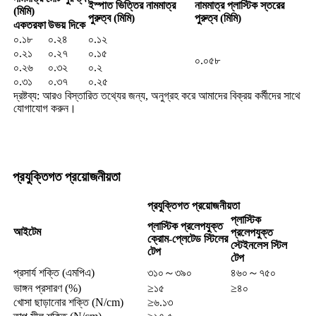
ইস্পাত ভিত্তির নামমাত্র
নামমাত্র প্লাস্টিক স্তরের
(মিমি)
পুরুত্ব (মিমি)
পুরুত্ব (মিমি)
একতরফা
উভয় দিকে
০.১৮
০.২৪
০.১২
০.২১
০.২৭
০.১৫
০.০৫৮
০.২৬
০.৩২
০.২
০.৩১
০.৩৭
০.২৫
দ্রষ্টব্য: আরও বিস্তারিত তথ্যের জন্য, অনুগ্রহ করে আমাদের বিক্রয় কর্মীদের সাথে
যোগাযোগ করুন।
প্রযুক্তিগত প্রয়োজনীয়তা
প্রযুক্তিগত প্রয়োজনীয়তা
প্লাস্টিক
প্লাস্টিক প্রলেপযুক্ত
আইটেম
প্রলেপযুক্ত
ক্রোম-প্লেটেড স্টিলের
স্টেইনলেস স্টিল
টেপ
টেপ
প্রসার্য শক্তি (এমপিএ)
৩১০～৩৯০
৪৬০～৭৫০
ভাঙ্গন প্রসারণ (%)
≥১৫
≥৪০
খোসা ছাড়ানোর শক্তি (N/cm)
≥৬.১৩