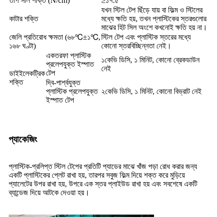
তাপ সীল শক্তি (N/cm)
≥১৭.৫
যখন স্টিল টেপ ছিঁড়ে যায় বা ফিল্ম ও স্টিলের
কাটার শক্তি
মধ্যে ক্ষতি হয়, তখন প্লাস্টিকের স্তরগুলোর
মাঝের হিট সিল অংশে কখনোই ক্ষতি হয় না।
জেলি প্রতিরোধ ক্ষমতা (৬৮℃±১℃,
স্টিল টেপ এবং প্লাস্টিক স্তরের মধ্যে
১৬৮ ঘণ্টা)
কোনো স্তরবিচ্ছিন্নতা নেই।
একতরফা প্লাস্টিক
১কেভি ডিসি, ১ মিনিট, কোনো ব্রেকডাউন
প্রলেপযুক্ত ইস্পাত
নেই
টেপ
ডাইইলেকট্রিক
শক্তি
দ্বি-পার্শ্বযুক্ত
প্লাস্টিক প্রলেপযুক্ত
২কেভি ডিসি, ১ মিনিট, কোনো বিভ্রাট নেই
ইস্পাত টেপ
প্যাকেজিং
প্লাস্টিক-প্রলিপ্ত স্টিল টেপের প্রতিটি প্যাডের মাঝে খাঁজ পড়া রোধ করার জন্য
একটি প্লাস্টিকের প্লেট রাখা হয়, তারপর সবুজ ফিল্ম দিয়ে শক্ত করে মুড়িয়ে
প্যালেটের উপর রাখা হয়, উপরে এক স্তর প্লাইউড রাখা হয় এবং সবশেষে একটি
ব্যান্ডেজ দিয়ে আটকে দেওয়া হয়।