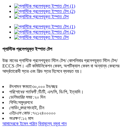
প্লাস্টিক প্রলেপযুক্ত ইস্পাত টেপ
উচ্চ মানের প্লাস্টিক প্রলেপযুক্ত স্টিল টেপ/ কোপলিমার প্রলেপযুক্ত স্টিল টেপ/
ECCS টেপ। এটি কমিউনিকেশন কেবল, অপটিক্যাল কেবল বা অন্যান্য কেবলের
আর্দ্রতারোধী স্তর এবং শিল্ড স্তর হিসেবে ব্যবহৃত হয়।
উৎপাদন ক্ষমতা:
৩০,০০০ টন/বছর
পরিশোধের শর্তাবলী :
টি/টি, এল/সি, ডি/পি, ইত্যাদি।
ডেলিভারির সময় :
২০ দিন
শিপিং:
সমুদ্রপথে
লোডিং বন্দর:
সাংহাই, চীন
এইচএস কোড :
৭২১২৪০০০০০
সংরক্ষণ :
১২ মাস
আমাদেরকে ইমেল পাঠান
বিনামূল্যে নমুনা পান