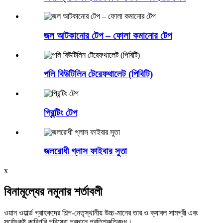
জল আটকানোর টেপ – ফোলা কমানোর টেপ
পলি বিউটিলিন টেরেফথালেট (পিবিটি)
প্রিন্টিং টেপ
জলরোধী গ্লাস ফাইবার সুতা
x
বিনামূল্যের নমুনার শর্তাবলী
ওয়ান ওয়ার্ল্ড গ্রাহকদের শিল্প-নেতৃস্থানীয় উচ্চ-মানের তার ও ক্যাবল সামগ্রী এবং
সর্বোৎকৃষ্ট কারিগরি পরিষেবা প্রদানে প্রতিশ্রুতিবদ্ধ।