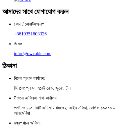
আমাদের সাথে যোগাযোগ করুন
ফোন / হোয়াটসঅ্যাপ
+8619351603326
ইমেল
infor@owcable.com
ঠিকানা
চীনের প্রধান কার্যালয়:
জিনশেং প্লাজা, হুবেই রোড, জুঝো, চীন
উত্তর আফ্রিকা শাখা কার্যালয়:
প্লট নং ১১০, সিটি আচিলা - রাদজেহ, আইন সফিহা, সেতিফ ১৯০০০ -
আলজেরিয়া
মধ্যপ্রাচ্য অফিস: