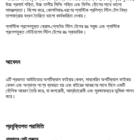
উচ্চ প্রসার্য শক্তি, উচ্চ তাপীয় সিলিং শক্তি এবং ফিলিং যৌগের সাথে ভালো
সামঞ্জস্যতা। বিশেষ করে, কোপলিমার-ধরণের প্লাস্টিক প্রলিপ্ত স্টিল টেপ নিম্ন
তাপমাত্রায় বন্ধন তৈরিতে ভালো কার্যকারিতা দেখায়।
প্লাস্টিক প্রলেপযুক্ত ক্রোম-প্লেটেড স্টিল টেপের রঙ সবুজ এবং প্লাস্টিক
প্রলেপযুক্ত স্টেইনলেস স্টিল টেপের রঙ স্বাভাবিক।
আবেদন
এটি প্রধানত আউটডোর অপটিক্যাল ফাইবার কেবল, সাবমেরিন অপটিক্যাল ফাইবার
কেবল এবং অন্যান্য পণ্যে ব্যবহৃত হয় এবং বাইরের আবরণের সাথে মিলে একটি
যৌগিক আবরণ তৈরি করে, যা জলরোধী, আর্দ্রতারোধী এবং সুরক্ষাকবচের ভূমিকা পালন
করে।
প্রযুক্তিগত পরামিতি
নামমাত্র মোট পুরুত্ব