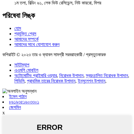
১ম তলা, বিল্ডিং ৬১, লেক ভিউ রেসিডেন্স, নিউ কায়রো, মিশর
পরিষেবা লিঙ্ক
হোম
প্রযুক্তি প্রেস
আমাদের সম্পর্কে
আমাদের সাথে যোগাযোগ করুন
কপিরাইট © ২০২৩ তার ও ক্যাবল সামগ্রী সরবরাহকারী / প্রস্তুতকারক
সাইটম্যাপ
এএমপি মোবাইল
অটোমোটিভ প্রাইমারি ওয়্যার
,
নিরোধক উপাদান
,
স্বয়ংচালিত নিরোধক উপাদান
,
পিভিসি
,
প্রাথমিক তারের নিরোধক উপাদান
,
ইনসুলেশন উপাদান
,
ইমেল পাঠান
৮৬১৯৩৫১৬০৩৩০১
জেসমিন
x