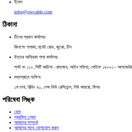
ইমেল
infor@owcable.com
ঠিকানা
চীনের প্রধান কার্যালয়:
জিনশেং প্লাজা, হুবেই রোড, জুঝো, চীন
উত্তর আফ্রিকা শাখা কার্যালয়:
প্লট নং ১১০, সিটি আচিলা - রাদজেহ, আইন সফিহা, সেতিফ ১৯০০০ - আলজেরিয
মধ্যপ্রাচ্য অফিস:
১ম তলা, বিল্ডিং ৬১, লেক ভিউ রেসিডেন্স, নিউ কায়রো, মিশর
পরিষেবা লিঙ্ক
হোম
প্রযুক্তি প্রেস
আমাদের সম্পর্কে
আমাদের সাথে যোগাযোগ করুন