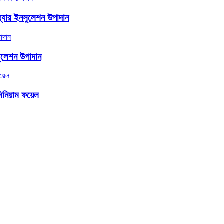
য়্যার ইনসুলেশন উপাদান
সুলেশন উপাদান
িনিয়াম ফয়েল