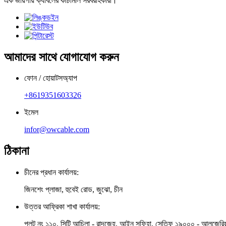
এক জায়গায় ক্যাবলের কাঁচামাল সরবরাহকারী।
আমাদের সাথে যোগাযোগ করুন
ফোন / হোয়াটসঅ্যাপ
+8619351603326
ইমেল
infor@owcable.com
ঠিকানা
চীনের প্রধান কার্যালয়:
জিনশেং প্লাজা, হুবেই রোড, জুঝো, চীন
উত্তর আফ্রিকা শাখা কার্যালয়:
প্লট নং ১১০, সিটি আচিলা - রাদজেহ, আইন সফিহা, সেতিফ ১৯০০০ - আলজেরিয