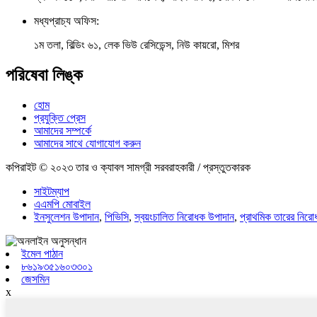
মধ্যপ্রাচ্য অফিস:
১ম তলা, বিল্ডিং ৬১, লেক ভিউ রেসিডেন্স, নিউ কায়রো, মিশর
পরিষেবা লিঙ্ক
হোম
প্রযুক্তি প্রেস
আমাদের সম্পর্কে
আমাদের সাথে যোগাযোগ করুন
কপিরাইট © ২০২৩ তার ও ক্যাবল সামগ্রী সরবরাহকারী / প্রস্তুতকারক
সাইটম্যাপ
এএমপি মোবাইল
ইনসুলেশন উপাদান
,
পিভিসি
,
স্বয়ংচালিত নিরোধক উপাদান
,
প্রাথমিক তারের নির
ইমেল পাঠান
৮৬১৯৩৫১৬০৩৩০১
জেসমিন
x