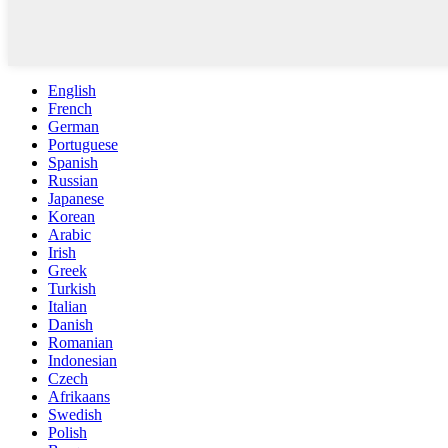
English
French
German
Portuguese
Spanish
Russian
Japanese
Korean
Arabic
Irish
Greek
Turkish
Italian
Danish
Romanian
Indonesian
Czech
Afrikaans
Swedish
Polish